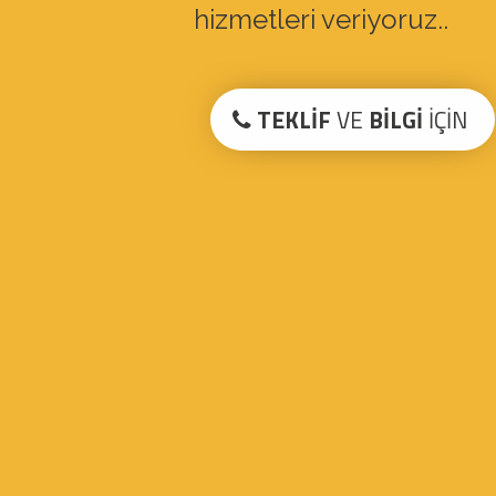
hizmetleri veriyoruz..
TEKLİF
VE
BİLGİ
İÇİN