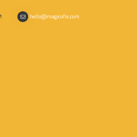
M
hello@magicofis.com