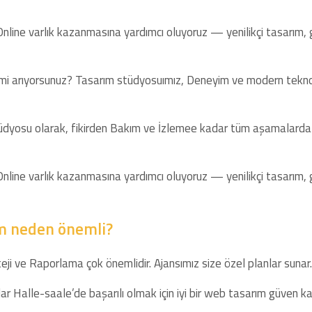
 Online varlık kazanmasına yardımcı oluyoruz — yenilikçi tasarım,
i arıyorsunuz? Tasarım stüdyosuımız, Deneyim ve modern teknolo
tüdyosu olarak, fikirden Bakım ve İzlemee kadar tüm aşamalarda b
 Online varlık kazanmasına yardımcı oluyoruz — yenilikçi tasarım,
m neden önemli?
eji ve Raporlama çok önemlidir. Ajansımız size özel planlar sunar.
r Halle-saale’de başarılı olmak için iyi bir web tasarım güven kaz