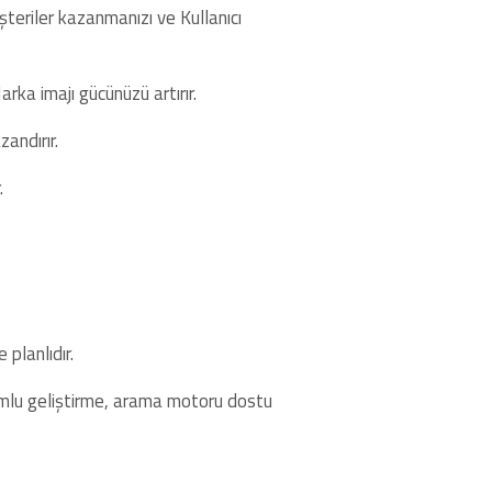
şteriler kazanmanızı ve Kullanıcı
rka imajı gücünüzü artırır.
andırır.
.
 planlıdır.
yumlu geliştirme, arama motoru dostu