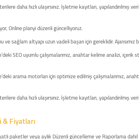
rilere daha hızlı ulaşırsınız. İşletme kayıtları, yapılandırılmış ver
üyor, Online planyi düzenli güncelliyoruz.
onu ve sağlam altyapı uzun vadeli başarı için gereklidir. Ajansımız bu
deki SEO uyumlu çalışmalarımız, anahtar kelime analizi, içerik s
eki arama motorları için optimize edilmiş çalışmalarımız, anahtar 
rilere daha hızlı ulaşırsınız. İşletme kayıtları, yapılandırılmış ver
 & Fiyatları
fiyatlı paketler veya aylık Düzenli güncelleme ve Raporlama dahil