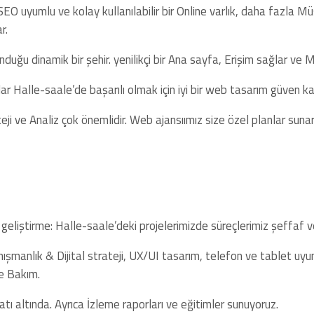
EO uyumlu ve kolay kullanılabilir bir Online varlık, daha fazla Mü
r.
duğu dinamik bir şehir. yenilikçi bir Ana sayfa, Erişim sağlar ve Ma
r Halle-saale’de başarılı olmak için iyi bir web tasarım güven kaz
ji ve Analiz çok önemlidir. Web ajansıımız size özel planlar sunar
 geliştirme: Halle-saale’deki projelerimizde süreçlerimiz şeffaf ve
nışmanlık & Dijital strateji, UX/UI tasarım, telefon ve tablet u
e Bakım.
tı altında. Ayrıca İzleme raporları ve eğitimler sunuyoruz.