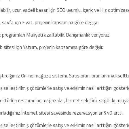
bilir; uzun vadeli başarı için SEO uyumlu, içerik ve Hız optimizas
sayfa için Fiyat, projenin kapsamına göre değişir.
programları Maliyeti azaltabilir. Danışmanlık veriyoruz.
sitesi için Yatırım, projenin kapsamına göre değişir.
tirdiğimiz Online mağaza sistemi, Satış oranı oranlarını yükseltti
iselleştirilmiş çözümlerle satış ve erişimin nasıl arttığını gösteriy
törler: restoranlar, mağazalar, hizmet sektörü, sağlık kuruluşları
zırladığımız İnternet sitesi sayesinde rezervasyonlar %40 arttı.
iselleştirilmiş çözümlerle satış ve erişimin nasıl arttığını gösteriy