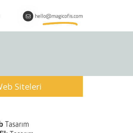
M
hello@magicofis.com
b Siteleri