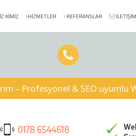
İZ KİMİZ
HİZMETLER
REFERANSLAR
İLETİŞİ
ım – Profesyonel & SEO uyumlu We