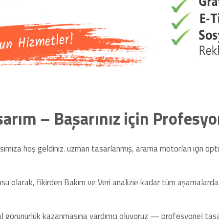
rım – Başarınız için Profesyo
ımıza hoş geldiniz. uzman tasarlanmış, arama motorları için opti
su olarak, fikirden Bakım ve Veri analizie kadar tüm aşamalarda ki
jital görünürlük kazanmasına yardımcı oluyoruz — profesyonel tas