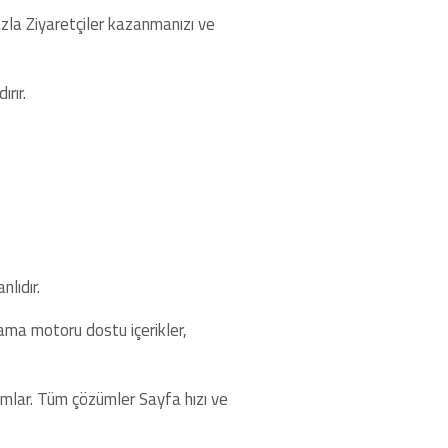
azla Ziyaretçiler kazanmanızı ve
rır.
lıdır.
ama motoru dostu içerikler,
lımlar. Tüm çözümler Sayfa hızı ve