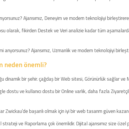
yorsunuz? Ajansımız, Deneyim ve modern teknolojiyi birleştirerek k
su olarak, fikirden Destek ve Veri analizie kadar tüm aşamalarda
mi arıyorsunuz? Ajansımız, Uzmanlık ve modern teknolojiyi birleşti
m neden önemli?
u dinamik bir şehir. çağdaş bir Web sitesi, Görünürlük sağlar ve 
le dostu ve kullanıcı dostu bir Online varlık, daha fazla Ziyaret
r Zwickau’de başarılı olmak için iyi bir web tasarım güven kazandı
l strateji ve Raporlama çok önemlidir. Dijital ajansımız size özel p