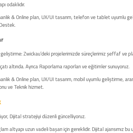
pı odaklıdır.
nlık & Online plan, UX/UI tasarım, telefon ve tablet uyumlu geli
Destek.
ar
 geliştirme: Zwickau’deki projelerimizde süreçlerimiz şeffaf ve plan
atı altında. Ayrıca Raporlama raporları ve eğitimler sunuyoruz.
anlık & Online plan, UX/UI tasarım, mobil uyumlu geliştirme, aram
onu ve Teknik hizmet.
k
r, Dijital stratejiyi düzenli güncelliyoruz.
ğlam altyapı uzun vadeli başarı için gereklidir. Dijital ajansımız bu u