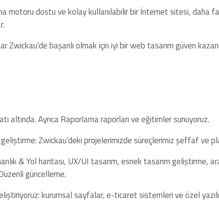
 motoru dostu ve kolay kullanılabilir bir İnternet sitesi, daha f
r.
r Zwickau’de başarılı olmak için iyi bir web tasarım güven kazandı
tı altında. Ayrıca Raporlama raporları ve eğitimler sunuyoruz.
 geliştirme: Zwickau’deki projelerimizde süreçlerimiz şeffaf ve plan
anlık & Yol haritası, UX/UI tasarım, esnek tasarım geliştirme, ar
üzenli güncelleme.
eliştiriyoruz: kurumsal sayfalar, e-ticaret sistemleri ve özel yazı